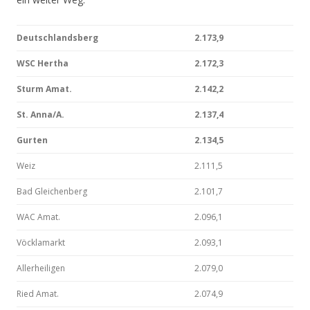
Deutschlandsberg
2.173,9
WSC Hertha
2.172,3
Sturm Amat.
2.142,2
St. Anna/A.
2.137,4
Gurten
2.134,5
Weiz
2.111,5
Bad Gleichenberg
2.101,7
WAC Amat.
2.096,1
Vöcklamarkt
2.093,1
Allerheiligen
2.079,0
Ried Amat.
2.074,9