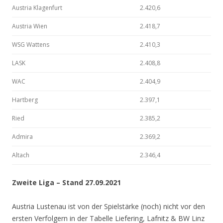
Austria Klagenfurt
2.420,6
Austria Wien
2.418,7
WSG Wattens
2.410,3
LASK
2.408,8
WAC
2.404,9
Hartberg
2.397,1
Ried
2.385,2
Admira
2.369,2
Altach
2.346,4
Zweite Liga – Stand 27.09.2021
Austria Lustenau ist von der Spielstärke (noch) nicht vor den
ersten Verfolgern in der Tabelle Liefering, Lafnitz & BW Linz