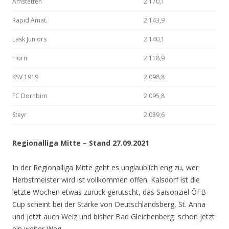
Amstetten
2.170,1
Rapid Amat.
2.143,9
Lask Juniors
2.140,1
Horn
2.118,9
KSV 1919
2.098,8
FC Dornbirn
2.095,8
Steyr
2.039,6
Regionalliga Mitte – Stand 27.09.2021
In der Regionalliga Mitte geht es unglaublich eng zu, wer
Herbstmeister wird ist vollkommen offen. Kalsdorf ist die
letzte Wochen etwas zurück gerutscht, das Saisonziel ÖFB-
Cup scheint bei der Stärke von Deutschlandsberg, St. Anna
und jetzt auch Weiz und bisher Bad Gleichenberg schon jetzt
ein weiter Weg.