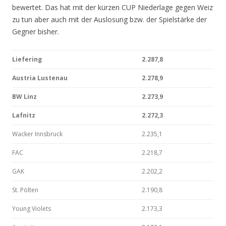
bewertet. Das hat mit der kürzen CUP Niederlage gegen Weiz
zu tun aber auch mit der Auslosung bzw. der Spielstärke der
Gegner bisher.
Liefering
2.287,8
Austria Lustenau
2.278,9
BW Linz
2.273,9
Lafnitz
2.272,3
Wacker Innsbruck
2.235,1
FAC
2.218,7
GAK
2.202,2
St. Pölten
2.190,8
Young Violets
2.173,3