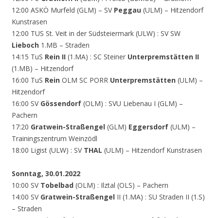
12:00 ASKÖ Murfeld (GLM) – SV
Peggau
(ULM) – Hitzendorf
Kunstrasen
12:00 TUS St. Veit in der Südsteiermark (ULW) : SV SW
Lieboch
1.MB – Straden
14:15 TuS
Rein II
(1.MA) : SC Steiner
Unterpremstätten II
(1.MB) – Hitzendorf
16:00 TuS
Rein
OLM SC PORR
Unterpremstätten
(ULM) –
Hitzendorf
16:00 SV
Gössendorf
(OLM) : SVU Liebenau I (GLM) –
Pachern
17:20
Gratwein-Straßengel
(GLM)
Eggersdorf
(ULM) –
Trainingszentrum Weinzödl
18:00 Ligist (ULW) : SV
THAL
(ULM) – Hitzendorf Kunstrasen
Sonntag, 30.01.2022
10:00 SV
Tobelbad
(OLM) : Ilztal (OLS) – Pachern
14:00 SV
Gratwein-Straßengel
II (1.MA) : SU Straden II (1.S)
– Straden