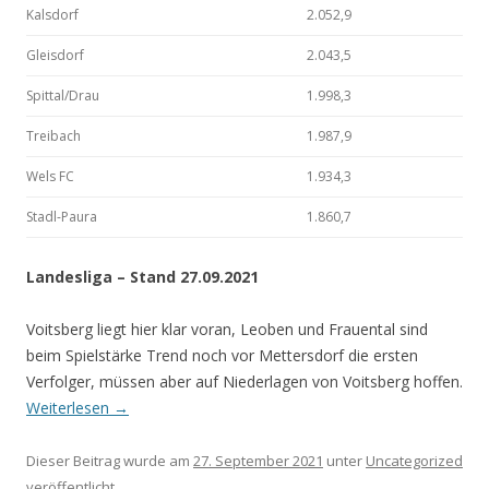
Kalsdorf
2.052,9
Gleisdorf
2.043,5
Spittal/Drau
1.998,3
Treibach
1.987,9
Wels FC
1.934,3
Stadl-Paura
1.860,7
Landesliga – Stand 27.09.2021
Voitsberg liegt hier klar voran, Leoben und Frauental sind
beim Spielstärke Trend noch vor Mettersdorf die ersten
Verfolger, müssen aber auf Niederlagen von Voitsberg hoffen.
Weiterlesen
→
Dieser Beitrag wurde am
27. September 2021
unter
Uncategorized
veröffentlicht.