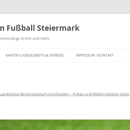
n Fußball Steiermark
Vereinslogo Archiv und mehr
Zum
Inhalt
KARTEN (LIGEN/DERBYS) & DIVERSES
IMPRESSUM / KONTAKT
springen
G
KARTEN LANDESLIGA,
REGIONALLIGA MITTE, OBERLIGA
 ZWEITE
UND UNTERLIGA SOWIE
INFOGRAFIKEN
Landesliga Abstiegskampf entschieden – Pöllau und Wildon bleiben oben, 
DERBY KARTEN FUSSBALL S
TEIERMARK
IV
FUSION VON FUSSBALLVEREINEN I
FÜR
N DER STEIERMARK