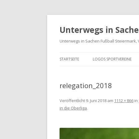
Unterwegs in Sache
Unterwegs in Sachen Fußball Steiermark, 
STARTSEITE
LOGOS SPORTVEREINE
VEREINE GRAZ-UMGEBUN
relegation_2018
LOGOS BUNDESLIGA UND
LIGA
Veröffentlicht
9. Juni 2018
am
1112 × 866
in
LANDESLIGA STEIERMARK
in die Oberliga
.
SPORTVEREIN LOGO-ARCH
INTERNATIONALE LOGOS 
FREUNDSCHAFTSSPIELE