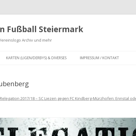
n Fußball Steiermark
Vereinslogo Archiv und mehr
Zum
Inhalt
KARTEN (LIGEN/DERBYS) & DIVERSES
IMPRESSUM / KONTAKT
springen
G
KARTEN LANDESLIGA,
REGIONALLIGA MITTE, OBERLIGA
tubenberg
 ZWEITE
UND UNTERLIGA SOWIE
INFOGRAFIKEN
Relegation 2017/18 – SC Liezen gegen FC Kindberg-Mürzhofen: Ennstal ode
DERBY KARTEN FUSSBALL S
TEIERMARK
IV
FUSION VON FUSSBALLVEREINEN I
FÜR
N DER STEIERMARK