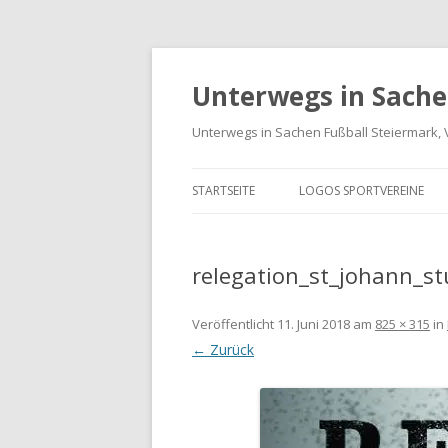
Unterwegs in Sache
Unterwegs in Sachen Fußball Steiermark, 
STARTSEITE
LOGOS SPORTVEREINE
VEREINE GRAZ-UMGEBUN
relegation_st_johann_s
LOGOS BUNDESLIGA UND
LIGA
Veröffentlicht
11. Juni 2018
am
825 × 315
in
LANDESLIGA STEIERMARK
← Zurück
SPORTVEREIN LOGO-ARCH
INTERNATIONALE LOGOS 
FREUNDSCHAFTSSPIELE