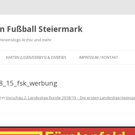
n Fußball Steiermark
Vereinslogo Archiv und mehr
Zum
Inhalt
KARTEN (LIGEN/DERBYS) & DIVERSES
IMPRESSUM / KONTAKT
springen
G
KARTEN LANDESLIGA,
REGIONALLIGA MITTE, OBERLIGA
8_15_fsk_werbung
 ZWEITE
UND UNTERLIGA SOWIE
INFOGRAFIKEN
9
in
Vorschau 2. Landesliga Runde 2018/19 – Die ersten Landesliga Heimspie
DERBY KARTEN FUSSBALL S
TEIERMARK
IV
FUSION VON FUSSBALLVEREINEN I
FÜR
N DER STEIERMARK