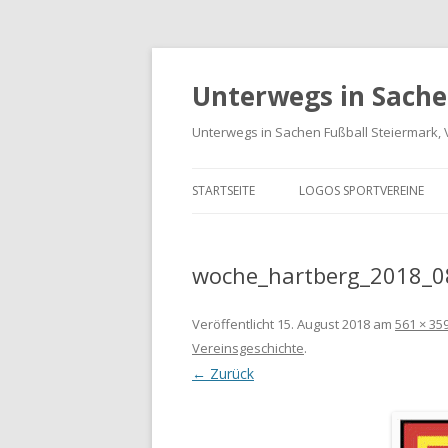
Unterwegs in Sache
Unterwegs in Sachen Fußball Steiermark, 
STARTSEITE
LOGOS SPORTVEREINE
VEREINE GRAZ-UMGEBUN
woche_hartberg_2018_0
LOGOS BUNDESLIGA UND
LIGA
Veröffentlicht
15. August 2018
am
561 × 35
LANDESLIGA STEIERMARK
Vereinsgeschichte
.
← Zurück
SPORTVEREIN LOGO-ARCH
INTERNATIONALE LOGOS 
FREUNDSCHAFTSSPIELE