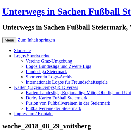
Unterwegs in Sachen Fußball S
Unterwegs in Sachen Fußball Steiermark, 
Zum Inhalt springen
Menü
Startseite
Logos Sportvereine
Vereine Graz-Umgebung
Logos Bundesliga und Zweite Liga
Landesliga Steiermark
Sportverein Logo-Archiv
Internationale Logos für Freundschaftsspiele
Karten (Ligen/Derbys) & Diverses
Karten Landesliga, Regionalliga Mitte, Oberliga und Unt
Derby Karten Fußball Steiermark
Fusion von Fußballvereinen in der Steiermark
Fußballvereine der Steiermark
Impressum / Kontakt
woche_2018_08_29_voitsberg