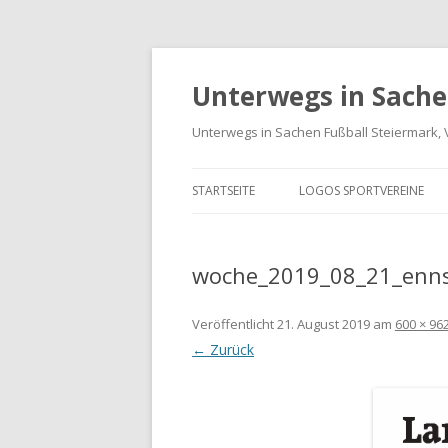
Unterwegs in Sache
Unterwegs in Sachen Fußball Steiermark, 
STARTSEITE
LOGOS SPORTVEREINE
VEREINE GRAZ-UMGEBUN
woche_2019_08_21_enns
LOGOS BUNDESLIGA UND
LIGA
Veröffentlicht
21. August 2019
am
600 × 96
LANDESLIGA STEIERMARK
← Zurück
SPORTVEREIN LOGO-ARCH
INTERNATIONALE LOGOS 
FREUNDSCHAFTSSPIELE