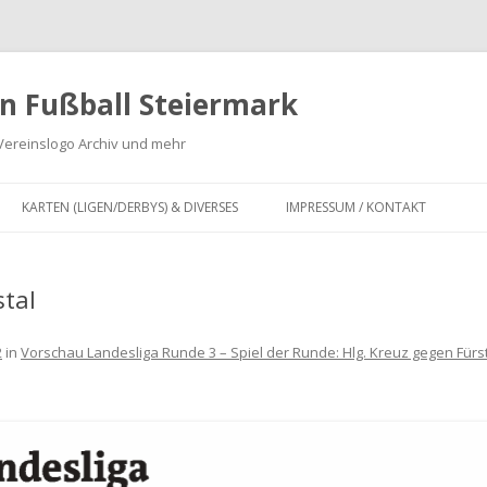
n Fußball Steiermark
Vereinslogo Archiv und mehr
Zum
Inhalt
KARTEN (LIGEN/DERBYS) & DIVERSES
IMPRESSUM / KONTAKT
springen
G
KARTEN LANDESLIGA,
REGIONALLIGA MITTE, OBERLIGA
tal
 ZWEITE
UND UNTERLIGA SOWIE
INFOGRAFIKEN
2
in
Vorschau Landesliga Runde 3 – Spiel der Runde: Hlg. Kreuz gegen Fürs
DERBY KARTEN FUSSBALL S
TEIERMARK
IV
FUSION VON FUSSBALLVEREINEN I
FÜR
N DER STEIERMARK