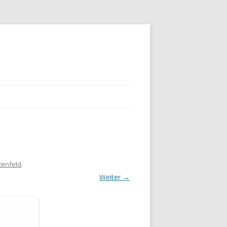
tenfeld
.
Weiter →