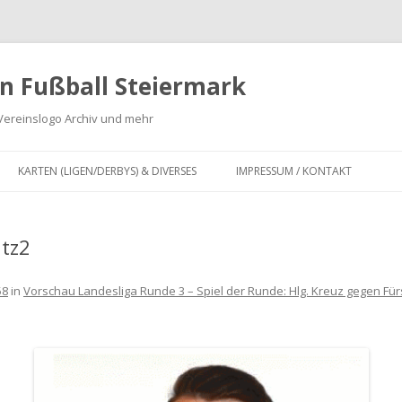
n Fußball Steiermark
Vereinslogo Archiv und mehr
Zum
Inhalt
KARTEN (LIGEN/DERBYS) & DIVERSES
IMPRESSUM / KONTAKT
springen
G
KARTEN LANDESLIGA,
REGIONALLIGA MITTE, OBERLIGA
tz2
 ZWEITE
UND UNTERLIGA SOWIE
INFOGRAFIKEN
58
in
Vorschau Landesliga Runde 3 – Spiel der Runde: Hlg. Kreuz gegen Für
DERBY KARTEN FUSSBALL S
TEIERMARK
IV
FUSION VON FUSSBALLVEREINEN I
FÜR
N DER STEIERMARK