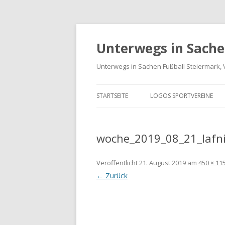
Unterwegs in Sache
Unterwegs in Sachen Fußball Steiermark, 
STARTSEITE
LOGOS SPORTVEREINE
VEREINE GRAZ-UMGEBUN
woche_2019_08_21_lafni
LOGOS BUNDESLIGA UND
LIGA
Veröffentlicht
21. August 2019
am
450 × 11
LANDESLIGA STEIERMARK
← Zurück
SPORTVEREIN LOGO-ARCH
INTERNATIONALE LOGOS 
FREUNDSCHAFTSSPIELE