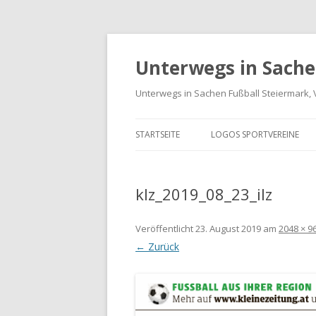
Unterwegs in Sache
Unterwegs in Sachen Fußball Steiermark, 
STARTSEITE
LOGOS SPORTVEREINE
VEREINE GRAZ-UMGEBUN
klz_2019_08_23_ilz
LOGOS BUNDESLIGA UND
LIGA
Veröffentlicht
23. August 2019
am
2048 × 9
LANDESLIGA STEIERMARK
← Zurück
SPORTVEREIN LOGO-ARCH
INTERNATIONALE LOGOS 
FREUNDSCHAFTSSPIELE