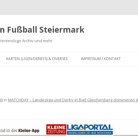
n Fußball Steiermark
Vereinslogo Archiv und mehr
Zum
Inhalt
KARTEN (LIGEN/DERBYS) & DIVERSES
IMPRESSUM / KONTAKT
springen
G
KARTEN LANDESLIGA,
REGIONALLIGA MITTE, OBERLIGA
 ZWEITE
UND UNTERLIGA SOWIE
INFOGRAFIKEN
60
in
MATCHDAY – Landesliga und Derby in Bad Gleichenberg dominieren di
DERBY KARTEN FUSSBALL S
TEIERMARK
IV
FUSION VON FUSSBALLVEREINEN I
FÜR
N DER STEIERMARK