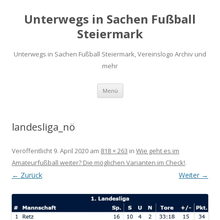
Unterwegs in Sachen Fußball
Steiermark
Unterwegs in Sachen Fußball Steiermark, Vereinslogo Archiv und
mehr
Zum
Menü
Inhalt
springen
landesliga_nö
Veröffentlicht
9. April 2020
am
818 × 263
in
Wie geht es im
Amateurfußball weiter? Die möglichen Varianten im Check!
.
← Zurück
Weiter →