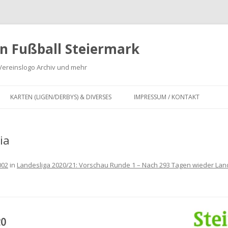
n Fußball Steiermark
Vereinslogo Archiv und mehr
Zum
Inhalt
KARTEN (LIGEN/DERBYS) & DIVERSES
IMPRESSUM / KONTAKT
springen
G
KARTEN LANDESLIGA,
REGIONALLIGA MITTE, OBERLIGA
ia
 ZWEITE
UND UNTERLIGA SOWIE
INFOGRAFIKEN
002
in
Landesliga 2020/21: Vorschau Runde 1 – Nach 293 Tagen wieder Land
DERBY KARTEN FUSSBALL S
TEIERMARK
IV
FUSION VON FUSSBALLVEREINEN I
FÜR
N DER STEIERMARK