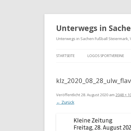
Unterwegs in Sache
Unterwegs in Sachen Fußball Steiermark, 
STARTSEITE
LOGOS SPORTVEREINE
VEREINE GRAZ-UMGEBUN
klz_2020_08_28_ulw_flav
LOGOS BUNDESLIGA UND
LIGA
Veröffentlicht
28. August 2020
am
2048 × 1
LANDESLIGA STEIERMARK
← Zurück
SPORTVEREIN LOGO-ARCH
INTERNATIONALE LOGOS 
FREUNDSCHAFTSSPIELE