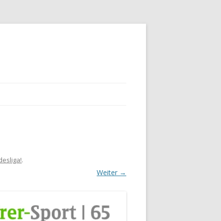
esliga!
.
Weiter →