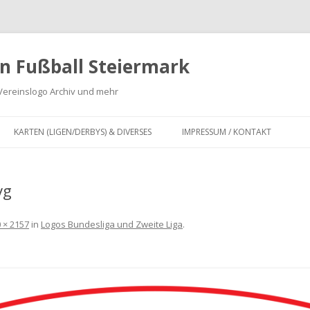
n Fußball Steiermark
Vereinslogo Archiv und mehr
Zum
Inhalt
KARTEN (LIGEN/DERBYS) & DIVERSES
IMPRESSUM / KONTAKT
springen
G
KARTEN LANDESLIGA,
REGIONALLIGA MITTE, OBERLIGA
vg
 ZWEITE
UND UNTERLIGA SOWIE
INFOGRAFIKEN
 × 2157
in
Logos Bundesliga und Zweite Liga
.
DERBY KARTEN FUSSBALL S
TEIERMARK
IV
FUSION VON FUSSBALLVEREINEN I
FÜR
N DER STEIERMARK