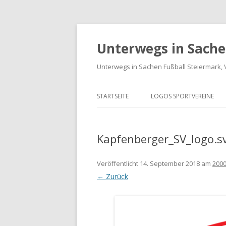
Unterwegs in Sache
Unterwegs in Sachen Fußball Steiermark, 
STARTSEITE
LOGOS SPORTVEREINE
VEREINE GRAZ-UMGEBUN
Kapfenberger_SV_logo.s
LOGOS BUNDESLIGA UND
LIGA
Veröffentlicht
14. September 2018
am
2000
LANDESLIGA STEIERMARK
← Zurück
SPORTVEREIN LOGO-ARCH
INTERNATIONALE LOGOS 
FREUNDSCHAFTSSPIELE