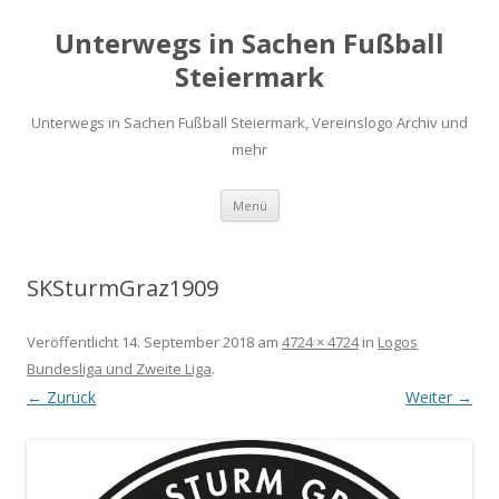
Unterwegs in Sachen Fußball
Steiermark
Unterwegs in Sachen Fußball Steiermark, Vereinslogo Archiv und
mehr
Zum
Menü
Inhalt
springen
SKSturmGraz1909
Veröffentlicht
14. September 2018
am
4724 × 4724
in
Logos
Bundesliga und Zweite Liga
.
← Zurück
Weiter →