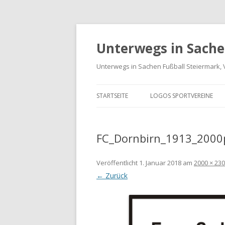
Unterwegs in Sache
Unterwegs in Sachen Fußball Steiermark, 
STARTSEITE
LOGOS SPORTVEREINE
VEREINE GRAZ-UMGEBUN
FC_Dornbirn_1913_2000
LOGOS BUNDESLIGA UND
LIGA
Veröffentlicht
1. Januar 2018
am
2000 × 23
LANDESLIGA STEIERMARK
← Zurück
SPORTVEREIN LOGO-ARCH
INTERNATIONALE LOGOS 
FREUNDSCHAFTSSPIELE