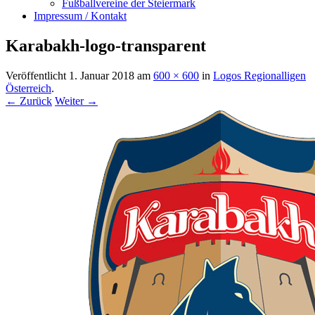
Fußballvereine der Steiermark
Impressum / Kontakt
Karabakh-logo-transparent
Veröffentlicht
1. Januar 2018
am
600 × 600
in
Logos Regionalligen
Österreich
.
← Zurück
Weiter →