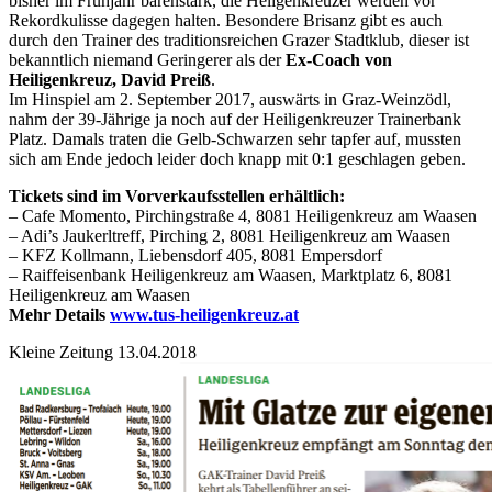
bisher im Frühjahr bärenstark, die Heligenkreuzer werden vor
Rekordkulisse dagegen halten. Besondere Brisanz gibt es auch
durch den Trainer des traditionsreichen Grazer Stadtklub, dieser ist
bekanntlich niemand Geringerer als der
Ex-Coach von
Heiligenkreuz, David Preiß
.
Im Hinspiel am 2. September 2017, auswärts in Graz-Weinzödl,
nahm der 39-Jährige ja noch auf der Heiligenkreuzer Trainerbank
Platz. Damals traten die Gelb-Schwarzen sehr tapfer auf, mussten
sich am Ende jedoch leider doch knapp mit 0:1 geschlagen geben.
Tickets sind im Vorverkaufsstellen erhältlich:
– Cafe Momento, Pirchingstraße 4, 8081 Heiligenkreuz am Waasen
– Adi’s Jaukerltreff, Pirching 2, 8081 Heiligenkreuz am Waasen
– KFZ Kollmann, Liebensdorf 405, 8081 Empersdorf
– Raiffeisenbank Heiligenkreuz am Waasen, Marktplatz 6, 8081
Heiligenkreuz am Waasen
Mehr Details
www.tus-heiligenkreuz.at
Kleine Zeitung 13.04.2018