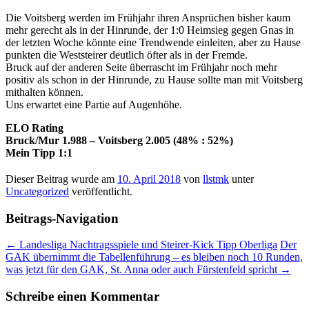
Die Voitsberg werden im Frühjahr ihren Ansprüchen bisher kaum
mehr gerecht als in der Hinrunde, der 1:0 Heimsieg gegen Gnas in
der letzten Woche könnte eine Trendwende einleiten, aber zu Hause
punkten die Weststeirer deutlich öfter als in der Fremde.
Bruck auf der anderen Seite überrascht im Frühjahr noch mehr
positiv als schon in der Hinrunde, zu Hause sollte man mit Voitsberg
mithalten können.
Uns erwartet eine Partie auf Augenhöhe.
ELO Rating
Bruck/Mur 1.988 – Voitsberg 2.005 (48% : 52%)
Mein Tipp 1:1
Dieser Beitrag wurde am
10. April 2018
von
llstmk
unter
Uncategorized
veröffentlicht.
Beitrags-Navigation
←
Landesliga Nachtragsspiele und Steirer-Kick Tipp Oberliga
Der
GAK übernimmt die Tabellenführung – es bleiben noch 10 Runden,
was jetzt für den GAK, St. Anna oder auch Fürstenfeld spricht
→
Schreibe einen Kommentar