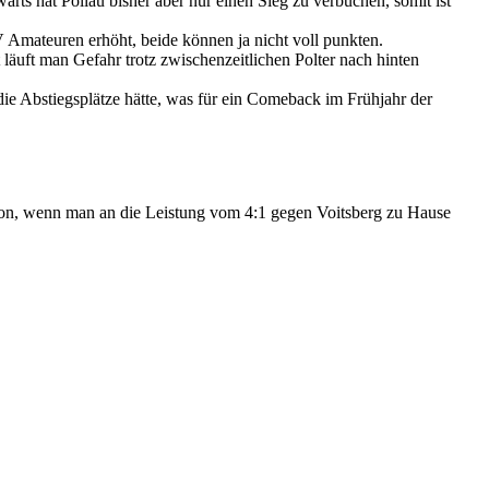
rts hat Pöllau bisher aber nur einen Sieg zu verbuchen, somit ist
Amateuren erhöht, beide können ja nicht voll punkten.
läuft man Gefahr trotz zwischenzeitlichen Polter nach hinten
die Abstiegsplätze hätte, was für ein Comeback im Frühjahr der
ildon, wenn man an die Leistung vom 4:1 gegen Voitsberg zu Hause