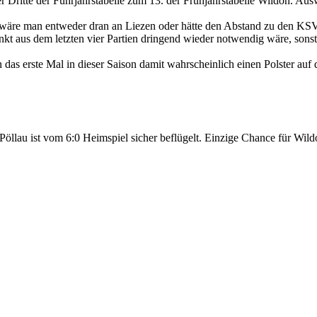
Dritte der Führjahrstabelle zum 13. der Frühjahrstabelle Wildon. Auswä
 wäre man entweder dran an Liezen oder hätte den Abstand zu den KSV 
t aus dem letzten vier Partien dringend wieder notwendig wäre, sonst 
 das erste Mal in dieser Saison damit wahrscheinlich einen Polster auf 
, Pöllau ist vom 6:0 Heimspiel sicher beflügelt. Einzige Chance für W