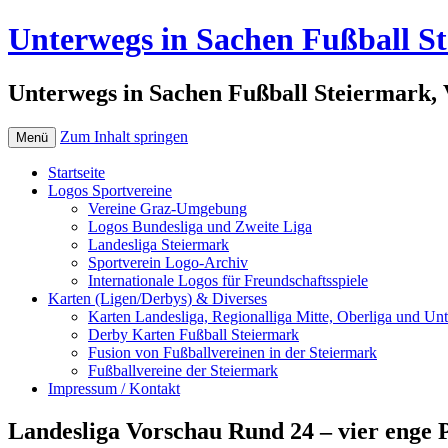
Unterwegs in Sachen Fußball S
Unterwegs in Sachen Fußball Steiermark, 
Zum Inhalt springen
Menü
Startseite
Logos Sportvereine
Vereine Graz-Umgebung
Logos Bundesliga und Zweite Liga
Landesliga Steiermark
Sportverein Logo-Archiv
Internationale Logos für Freundschaftsspiele
Karten (Ligen/Derbys) & Diverses
Karten Landesliga, Regionalliga Mitte, Oberliga und Unt
Derby Karten Fußball Steiermark
Fusion von Fußballvereinen in der Steiermark
Fußballvereine der Steiermark
Impressum / Kontakt
Landesliga Vorschau Rund 24 – vier enge P