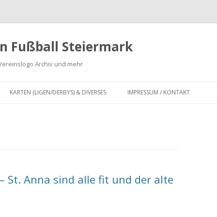
n Fußball Steiermark
Vereinslogo Archiv und mehr
Zum
Inhalt
KARTEN (LIGEN/DERBYS) & DIVERSES
IMPRESSUM / KONTAKT
springen
G
KARTEN LANDESLIGA,
REGIONALLIGA MITTE, OBERLIGA
 ZWEITE
UND UNTERLIGA SOWIE
INFOGRAFIKEN
DERBY KARTEN FUSSBALL S
St. Anna sind alle fit und der alte
TEIERMARK
IV
FUSION VON FUSSBALLVEREINEN I
FÜR
N DER STEIERMARK