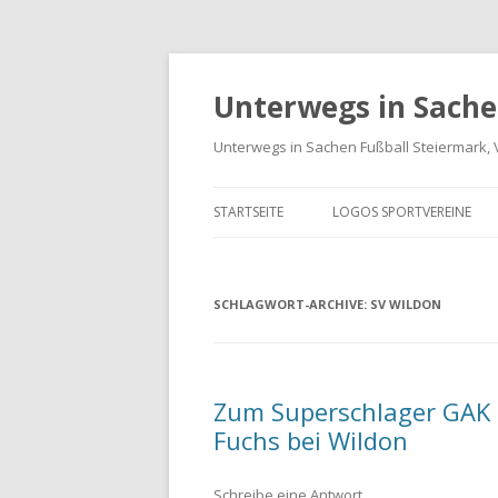
Unterwegs in Sache
Unterwegs in Sachen Fußball Steiermark, 
STARTSEITE
LOGOS SPORTVEREINE
VEREINE GRAZ-UMGEBUN
SCHLAGWORT-ARCHIVE:
LOGOS BUNDESLIGA UND
SV WILDON
LIGA
LANDESLIGA STEIERMARK
Zum Superschlager GAK – 
SPORTVEREIN LOGO-ARCH
Fuchs bei Wildon
INTERNATIONALE LOGOS 
Schreibe eine Antwort
FREUNDSCHAFTSSPIELE