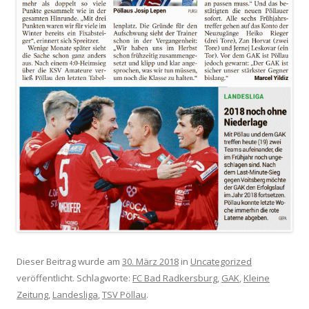
Dieser Beitrag wurde am
30. März 2018
in
Uncategorized
veröffentlicht. Schlagworte:
FC Bad Radkersburg
,
GAK
,
Kleine
Zeitung
,
Landesliga
,
TSV Pöllau
.