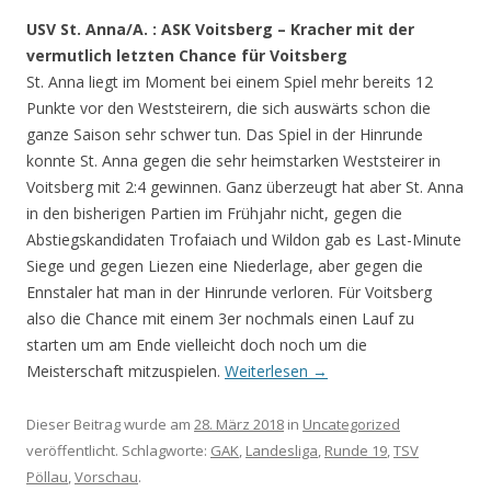
USV St. Anna/A. : ASK Voitsberg – Kracher mit der
vermutlich letzten Chance für Voitsberg
St. Anna liegt im Moment bei einem Spiel mehr bereits 12
Punkte vor den Weststeirern, die sich auswärts schon die
ganze Saison sehr schwer tun. Das Spiel in der Hinrunde
konnte St. Anna gegen die sehr heimstarken Weststeirer in
Voitsberg mit 2:4 gewinnen. Ganz überzeugt hat aber St. Anna
in den bisherigen Partien im Frühjahr nicht, gegen die
Abstiegskandidaten Trofaiach und Wildon gab es Last-Minute
Siege und gegen Liezen eine Niederlage, aber gegen die
Ennstaler hat man in der Hinrunde verloren. Für Voitsberg
also die Chance mit einem 3er nochmals einen Lauf zu
starten um am Ende vielleicht doch noch um die
Meisterschaft mitzuspielen.
Weiterlesen
→
Dieser Beitrag wurde am
28. März 2018
in
Uncategorized
veröffentlicht. Schlagworte:
GAK
,
Landesliga
,
Runde 19
,
TSV
Pöllau
,
Vorschau
.