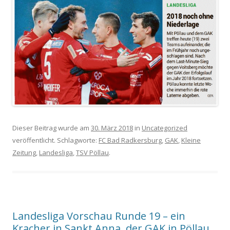
Dieser Beitrag wurde am
30. März 2018
in
Uncategorized
veröffentlicht. Schlagworte:
FC Bad Radkersburg
,
GAK
,
Kleine
Zeitung
,
Landesliga
,
TSV Pöllau
.
Landesliga Vorschau Runde 19 – ein
Kracher in Sankt Anna, der GAK in Pöllau