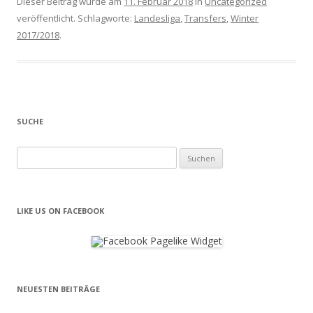
Dieser Beitrag wurde am
11. Februar 2018
in
Uncategorized
veröffentlicht. Schlagworte:
Landesliga
,
Transfers
,
Winter
2017/2018
.
SUCHE
Suchen
nach:
LIKE US ON FACEBOOK
NEUESTEN BEITRÄGE